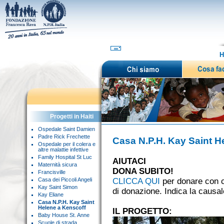
H
Progetti in Haiti
Ospedale Saint Damien
Padre Rick Frechette
Casa N.P.H. Kay Saint H
Ospedale per il colera e
altre malattie infettive
Family Hospital St Luc
AIUTACI
Maternità sicura
DONA SUBITO!
Francisville
Casa dei Piccoli Angeli
CLICCA QUI
per donare con ca
Kay Saint Simon
di donazione. Indica la causa
Kay Eliane
Casa N.P.H. Kay Saint
Helene a Kenscoff
IL PROGETTO:
Baby House St. Anne
Scuole di strada