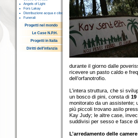
Angels of Light
Fors Lakay
Distribuzione acqua e cibo
Funerali
Progetti nel mondo
Le Case N.P.H.
Progetti in Italia
Diritti dell'infanzia
durante il giorno dalle poveri
ricevere un pasto caldo e freq
dell'orfanotrofio.
L’intera struttura, che si svi
un bosco di pini, consta di
19
monitorato da un assistente; u
più piccoli trovano asilo pre
Kay Judy; le altre case, inve
suddivisi per sesso e fasce di
L’arredamento delle camere