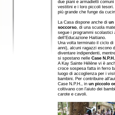
due piani e armadietti comuni 
vestitini e i loro piccoli teso
più grande che funge da cuci
La Casa dispone anche di
un 
soccorso
, di una scuola mate
segue i programmi scolastici 
dell’Educazione Haitiano.
Una volta terminato il ciclo di
anni), alcuni ragazzi escono d
diventare indipendenti, mentre 
si spostano nelle
Case N.P.H.
A Kay Sainte Hélène vi è an
croce sospesa fatta in ferro ba
luogo di accoglienza per i visit
bambini. Per contribuire all'a
Case N.P.H., in
un piccolo or
coltivano con l'aiuto dei bambi
carote e cavoli.