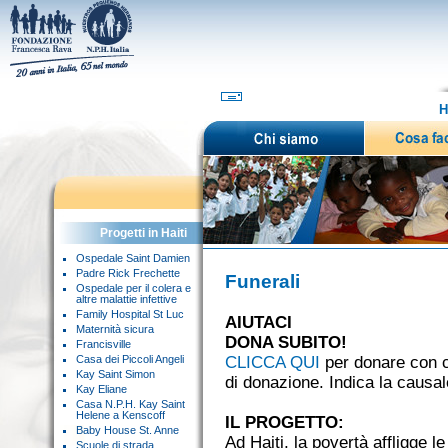
H
Progetti in Haiti
Ospedale Saint Damien
Padre Rick Frechette
Funerali
Ospedale per il colera e
altre malattie infettive
Family Hospital St Luc
AIUTACI
Maternità sicura
DONA SUBITO!
Francisville
Casa dei Piccoli Angeli
CLICCA QUI
per donare con ca
Kay Saint Simon
di donazione. Indica la causal
Kay Eliane
Casa N.P.H. Kay Saint
Helene a Kenscoff
IL PROGETTO:
Baby House St. Anne
Ad Haiti, la povertà affligge l
Scuole di strada