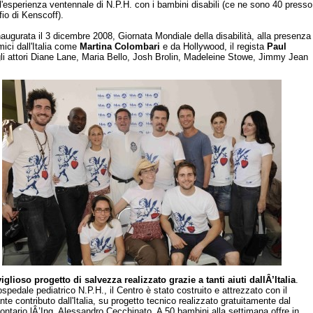
l'esperienza ventennale di N.P.H. con i bambini disabili (ce ne sono 40 presso
ofio di Kenscoff).
naugurata il 3 dicembre 2008, Giornata Mondiale della disabilità, alla presenza
mici dall'Italia come
Martina Colombari
e da Hollywood, il regista
Paul
gli attori Diane Lane, Maria Bello, Josh Brolin, Madeleine Stowe, Jimmy Jean
glioso progetto di salvezza realizzato grazie a tanti aiuti dallÂ’Italia
.
pedale pediatrico N.P.H., il Centro è stato costruito e attrezzato con il
te contributo dall'Italia, su progetto tecnico realizzato gratuitamente dal
lontario lÂ’Ing. Alessandro Cecchinato. A 50 bambini alla settimana offre in