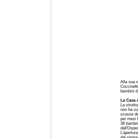
Alla sua r
Coccinell
bambini di
La Casa d
La strutt
non ha sub
scosse de
per mesi 
38 bambini
dall'Ospe
L'apertura
dal sisma