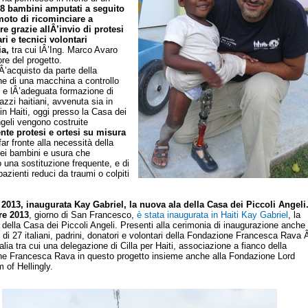
78
bambini amputati
a seguito
moto di ricominciare a
 grazie allÂ’invio di protesi
i e tecnici volontari
ia,
tra cui lÂ’Ing. Marco Avaro
re del progetto.
Â’acquisto da parte della
e di una macchina a controllo
 e lÂ’adeguata formazione di
azzi haitiani, avvenuta sia in
 in Haiti, oggi presso la Casa dei
ngeli vengono costruite
ente p
rotesi e ortesi su misura
far fronte alla necessità della
dei bambini e usura che
 una sostituzione frequente, e di
i pazienti reduci da traumi o colpiti
 2013, inaugurata Kay Gabriel, la nuova ala della Casa dei Piccoli Angeli
bre 2013
, giorno di San Francesco,
è stata inaugurata in Haiti Kay Gabriel
, la
 della Casa dei Piccoli Angeli. Presenti alla cerimonia di inaugurazione anche
 di 27 italiani, padrini, donatori e volontari della Fondazione Francesca Rava 
ia tra cui una delegazione di Cilla per Haiti, associazione a fianco della
e Francesca Rava in questo progetto insieme anche alla Fondazione Lord
 of Hellingly.