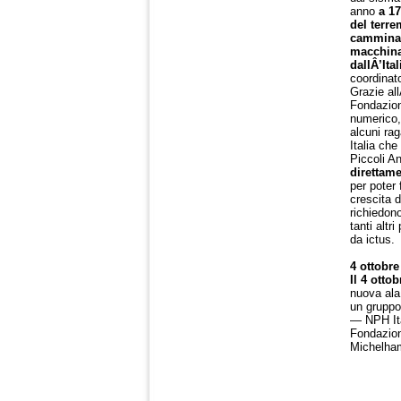
anno
a 1
del terre
camminare
macchinar
dallÂ’Ital
coordinato
Grazie all
Fondazion
numerico,
alcuni rag
Italia che
Piccoli A
direttam
per poter 
crescita 
richiedono
tanti altr
da ictus.
4 ottobre
Il 4 otto
nuova ala
un gruppo
— NPH Ital
Fondazion
Michelham