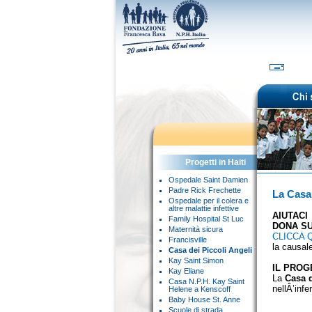
Progetti in Haiti
Ospedale Saint Damien
Padre Rick Frechette
La Casa 
Ospedale per il colera e
altre malattie infettive
AIUTACI
Family Hospital St Luc
DONA SU
Maternità sicura
CLICCA 
Francisville
la causal
Casa dei Piccoli Angeli
Kay Saint Simon
IL PROG
Kay Eliane
La
Casa d
Casa N.P.H. Kay Saint
nellÂ’infer
Helene a Kenscoff
Baby House St. Anne
Scuole di strada