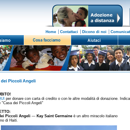
Home
Contattaci
Dicono di noi
Comunicat
dei Piccoli Angeli
BITO!
QUI
per donare con carta di credito o con le altre modalità di donazione. Indica
e "Casa dei Piccoli Angeli"
ETTO:
ei Piccoli Angeli
—
Kay Saint Germaine
è un altro miracolo italiano
no di Haiti.