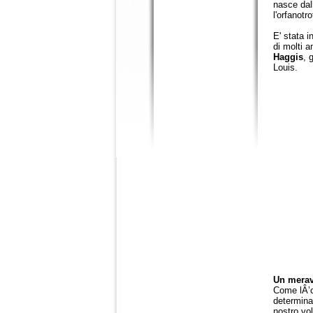
nasce dal
l'orfanotr
E' stata i
di molti a
Haggis
, 
Louis.
Un meravi
Come lÂ’os
determinan
nostro vo