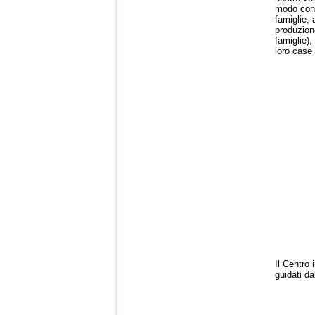
modo cont
famiglie, 
produzione
famiglie),
loro case 
Il Centro 
guidati da