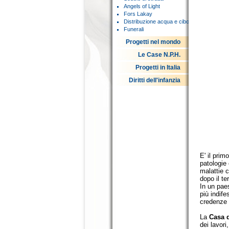
Angels of Light
Fors Lakay
Distribuzione acqua e cibo
Funerali
Progetti nel mondo
Le Case N.P.H.
Progetti in Italia
Diritti dell'infanzia
E' il prim
patologie
malattie c
dopo il te
In un paes
più indife
credenze
La
Casa d
dei lavor