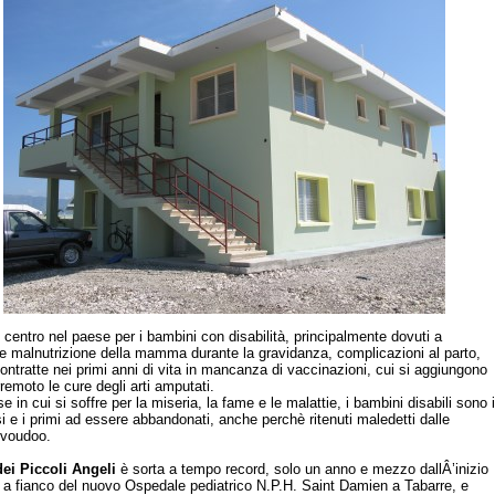
o centro nel paese per i bambini con disabilità, principalmente dovuti a
 e malnutrizione della mamma durante la gravidanza, complicazioni al parto,
ontratte nei primi anni di vita in mancanza di vaccinazioni, cui si aggiungono
rremoto le cure degli arti amputati.
e in cui si soffre per la miseria, la fame e le malattie, i bambini disabili sono i
si e i primi ad essere abbandonati, anche perchè ritenuti maledetti dalle
 voudoo.
ei Piccoli Angeli
è sorta a tempo record, solo un anno e mezzo dallÂ’inizio
i, a fianco del nuovo Ospedale pediatrico N.P.H. Saint Damien a Tabarre, e