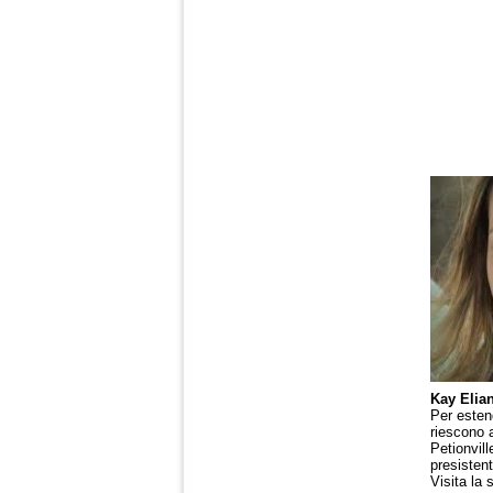
Kay Elian
Per estend
riescono 
Petionvill
presistent
Visita la