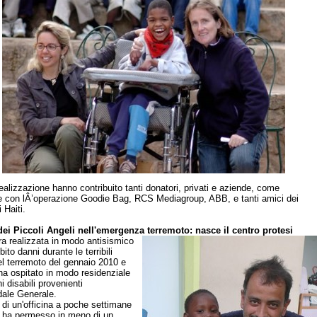
ealizzazione hanno contribuito tanti donatori, privati e aziende, come
e con lÂ’operazione Goodie Bag, RCS Mediagroup, ABB, e tanti amici dei
 Haiti.
ei Piccoli Angeli nell'emergenza terremoto: nasce il centro protesi
ura realizzata in modo antisismico
ito danni durante le terribili
l terremoto del gennaio 2010 e
ha ospitato in modo residenziale
 disabili provenienti
dale Generale.
 di un'officina a poche settimane
 ha permesso in meno di un