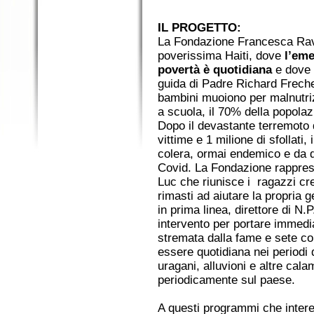
IL PROGETTO:
La Fondazione Francesca Rav
poverissima Haiti, dove
l’eme
povertà è quotidiana
e dove 
guida di Padre Richard Freche
bambini muoiono per malnutriz
a scuola, il 70% della popolaz
Dopo il devastante terremoto
vittime e 1 milione di sfollati,
colera, ormai endemico e da qu
Covid. La Fondazione rapprese
Luc che riunisce i ragazzi cr
rimasti ad aiutare la propria
in prima linea, direttore di N
intervento per portare immedia
stremata dalla fame e sete c
essere quotidiana nei period
uragani, alluvioni e altre cal
periodicamente sul paese.
A questi programmi che interes