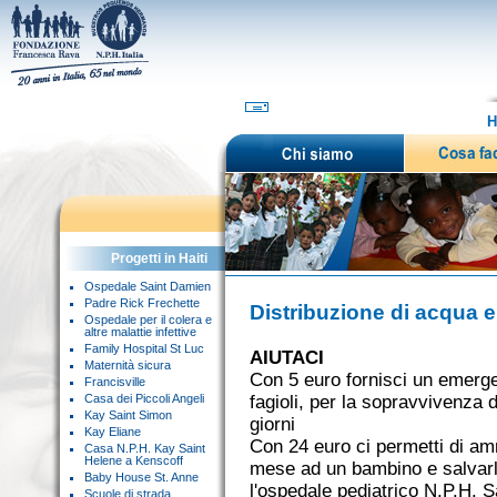
H
Progetti in Haiti
Ospedale Saint Damien
Padre Rick Frechette
Distribuzione di acqua e
Ospedale per il colera e
altre malattie infettive
Family Hospital St Luc
AIUTACI
Maternità sicura
Con 5 euro fornisci un emerg
Francisville
Casa dei Piccoli Angeli
fagioli, per la sopravvivenza 
Kay Saint Simon
giorni
Kay Eliane
Con 24 euro ci permetti di am
Casa N.P.H. Kay Saint
Helene a Kenscoff
mese ad un bambino e salvarl
Baby House St. Anne
l'ospedale pediatrico N.P.H. 
Scuole di strada