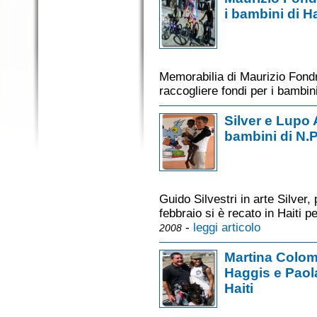
i bambini di Ha
Memorabilia di Maurizio Fondri
raccogliere fondi per i bambini
Silver e Lupo A
bambini di N.P
Guido Silvestri in arte Silver,
febbraio si è recato in Haiti p
-
leggi articolo
2008
Martina Colomb
Haggis e Paol
Haiti