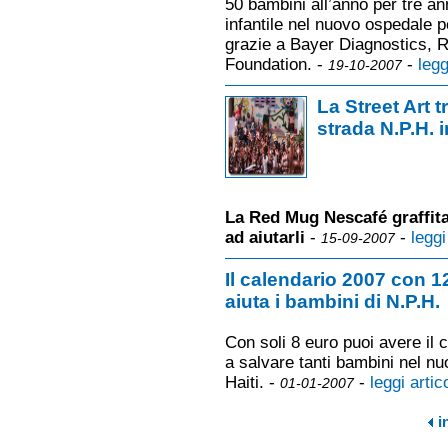
50 bambini all’anno per tre an
infantile nel nuovo ospedale p
grazie a Bayer Diagnostics,
Foundation. -
-
legg
19-10-2007
La Street Art t
strada N.P.H. i
La Red Mug Nescafé graffitat
ad aiutarli
-
-
leggi
15-09-2007
Il calendario 2007 con 12
aiuta i bambini di N.P.H.
Con soli 8 euro puoi avere il c
a salvare tanti bambini nel nu
Haiti. -
-
leggi artic
01-01-2007
i