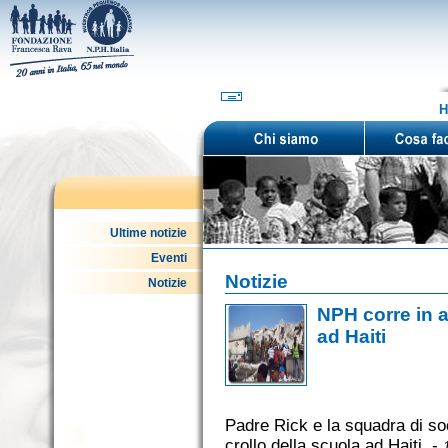
H
Ultime notizie
Eventi
Notizie
Notizie
NPH corre in ai
ad Haiti
Padre Rick e la squadra di soc
crollo della scuola ad Haiti. -