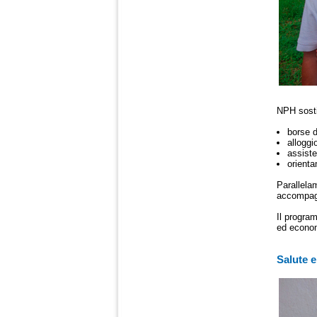
NPH sosti
borse d
alloggi
assiste
orienta
Parallela
accompagn
Il progr
ed econom
Salute 