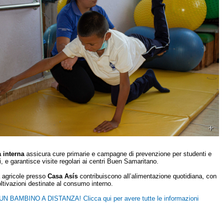
a interna
assicura cure primarie e campagne di prevenzione per studenti e
i, e garantisce visite regolari ai centri Buen Samaritano.
à agricole presso
Casa Asís
contribuiscono all’alimentazione quotidiana, con
ltivazioni destinate al consumo interno.
N BAMBINO A DISTANZA! Clicca qui per avere tutte le informazioni