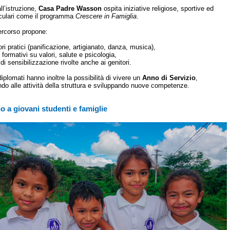
ll’istruzione,
Casa Padre Wasson
ospita iniziative religiose, sportive ed
iculari come il programma
Crescere in Famiglia
.
rcorso propone:
ori pratici (panificazione, artigianato, danza, musica),
i formativi su valori, salute e psicologia,
à di sensibilizzazione rivolte anche ai genitori.
diplomati hanno inoltre la possibilità di vivere un
Anno di Servizio
,
ndo alle attività della struttura e sviluppando nuove competenze.
 a giovani studenti e famiglie