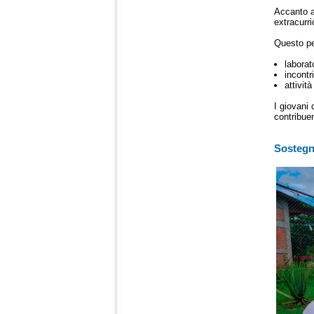
Accanto a
extracurr
Questo pe
laborat
incontr
attivit
I giovani 
contribue
Sostegno