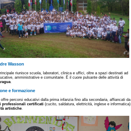
adre Wasson
incipale riunisce scuola, laboratori, clinica e uffici, oltre a spazi destinati ad
ducative, amministrative e comunitarie. È il cuore pulsante delle attività di
aragua
.
one e formazione
offre percorsi educativi dalla prima infanzia fino alla secondaria, affiancati da
i professionali certificati
(cucito, saldatura, elettricità, inglese e informatica)
ità artistiche
.