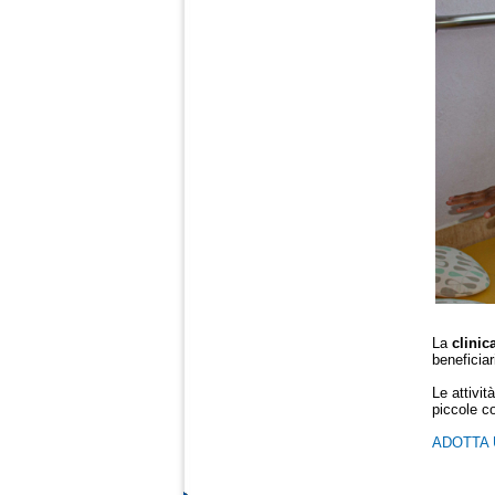
La
clinic
beneficiar
Le attivit
piccole co
ADOTTA U