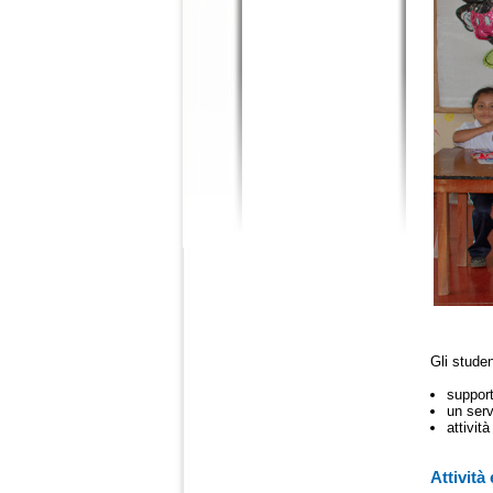
Gli studen
support
un serv
attivit
Attività