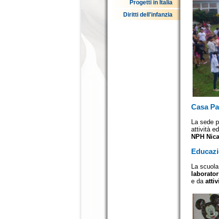
Progetti in Italia
Diritti dell'infanzia
Casa P
La sede pr
attività e
NPH Nic
Educazi
La scuola 
laborator
e da
attiv