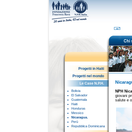
Progetti in Haiti
Progetti nel mondo
Nicarag
Le Case N.P.H.
Bolivia
NPH Nic
El Salvador
giovani pr
Guatemala
salute e o
Haiti
Honduras
Messico
Nicaragua.
Perù
Repubblica Dominicana