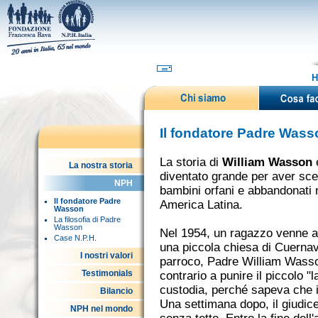
H
Il fondatore Padre Wass
La storia di
William Wasson
è
La nostra storia
diventato grande per aver scelto
NPH
bambini orfani e abbandonati n
Il fondatore Padre
America Latina.
Wasson
La filosofia di Padre
Wasson
Nel 1954, un ragazzo venne arr
Case N.P.H.
una piccola chiesa di Cuerna
I nostri valori
parroco, Padre William Wasson,
Testimonials
contrario a punire il piccolo "l
custodia, perché sapeva che 
Bilancio
Una settimana dopo, il giudice 
NPH nel mondo