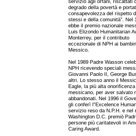
servizio agli orfani, riscattati 
degrado della povertà e portat
consapevolezza del rispetto d
stessi e della comunità”. Nel
ebbe il premio nazionale mes
Luis Elizondo Humanitarian A
Monterrey, per il contributo
eccezionale di NPH ai bambin
Messico.
Nel 1989 Padre Wasson celebr
NPH ricevendo speciali messag
Giovanni Paolo II, George Bus
altri. Lo stesso anno il Messic
Eagle, la più alta onorificen
messicano, per aver salvato mi
abbandonati. Nel 1996 il Gove
gli conferì l”Excelence Human
servizio reso da N.P.H. e nel 
Washington D.C. premiò Padr
persone più caritatevoli in Am
Caring Award.