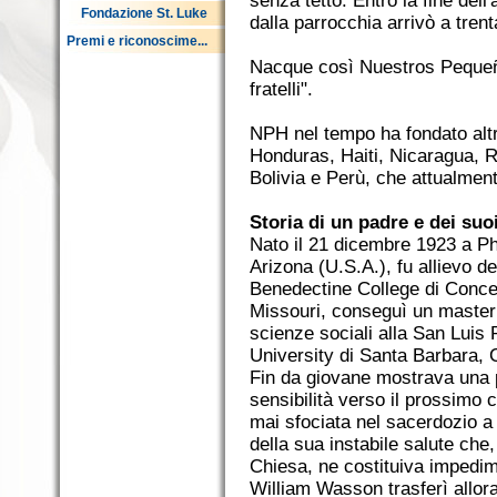
senza tetto. Entro la fine dell
Fondazione St. Luke
dalla parrocchia arrivò a tren
Premi e riconoscime...
Nacque così Nuestros Pequeño
fratelli".
NPH nel tempo ha fondato altri
Honduras, Haiti, Nicaragua, 
Bolivia e Perù, che attualmen
Storia di un padre e dei suo
Nato il 21 dicembre 1923 a Ph
Arizona (U.S.A.), fu allievo de
Benedectine College di Concep
Missouri, conseguì un master 
scienze sociali alla San Luis
University di Santa Barbara, C
Fin da giovane mostrava una 
sensibilità verso il prossimo 
mai sfociata nel sacerdozio a
della sua instabile salute che,
Chiesa, ne costituiva impedi
William Wasson trasferì allora