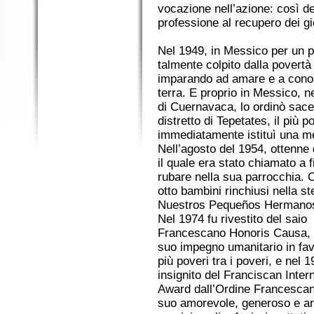
vocazione nell’azione: così d
professione al recupero dei gi
Nel 1949, in Messico per un 
talmente colpito dalla povertà
imparando ad amare e a conos
terra. E proprio in Messico, n
di Cuernavaca, lo ordinò sace
distretto di Tepetates, il più
immediatamente istituì una me
Nell’agosto del 1954, ottenne 
il quale era stato chiamato a 
rubare nella sua parrocchia. Con
otto bambini rinchiusi nella st
Nuestros Pequeños Hermanos (I 
Nel 1974 fu rivestito del saio
Francescano Honoris Causa, p
suo impegno umanitario in fav
più poveri tra i poveri, e nel 1
insignito del Franciscan Inter
Award dall’Ordine Francescano
suo amorevole, generoso e a