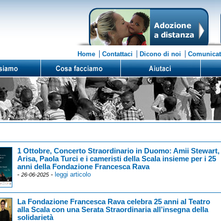
Home
Contattaci
Dicono di noi
Comunicat
1 Ottobre, Concerto Straordinario in Duomo: Amii Stewart,
Arisa, Paola Turci e i cameristi della Scala insieme per i 25
anni della Fondazione Francesca Rava
-
-
leggi articolo
26-06-2025
La Fondazione Francesca Rava celebra 25 anni al Teatro
alla Scala con una Serata Straordinaria all’insegna della
solidarietà