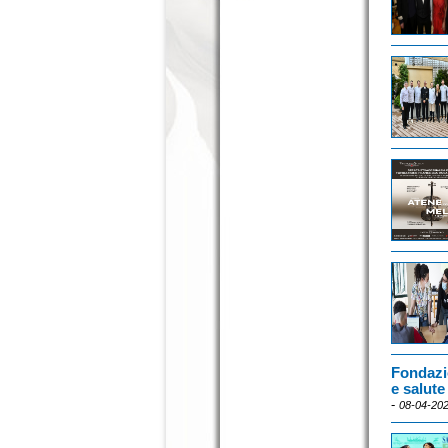
Fondazi
e salute 
-
08-04-20