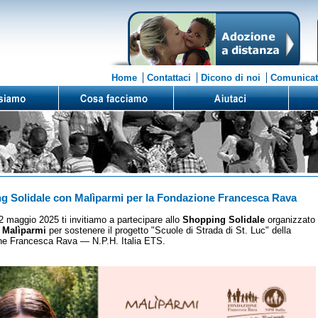
Home
Contattaci
Dicono di noi
Comunicat
g Solidale con Malìparmi per la Fondazione Francesca Rava
12 maggio 2025 ti invitiamo a partecipare allo
Shopping Solidale
organizzato
a
Malìparmi
per sostenere il progetto "Scuole di Strada di St. Luc" della
e Francesca Rava — N.P.H. Italia ETS.