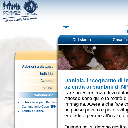
H
Adozioni a distanza
Individui
Daniela, insegnante di i
Aziende
azienda ai bambini di 
Scuole
Fare un'esperienza di volonta
Volontariato
Adesso sono qui e la realtà è
In Farmacia per i Bambini
immagina. Avere a che fare co
Campus nelle Case NPH
un paese povero e poco svilup
Testimonianze
era ostica per me all'inizio, è d
Quando poi si devono gestire 7