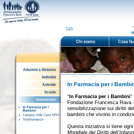
H
Adozioni a distanza
Individui
In Farmacia per i Bambi
Aziende
Scuole
“
In Farmacia per i Bambini
”
Volontariato
Fondazione Francesca Rava — 
In Farmacia per i
sensibilizzazione sui diritti del
Bambini
bambini che vivono in condizio
Campus nelle Case NPH
Testimonianze
Questa iniziativa si tiene ogn
Mondiale dei Diritti dell’Infanz