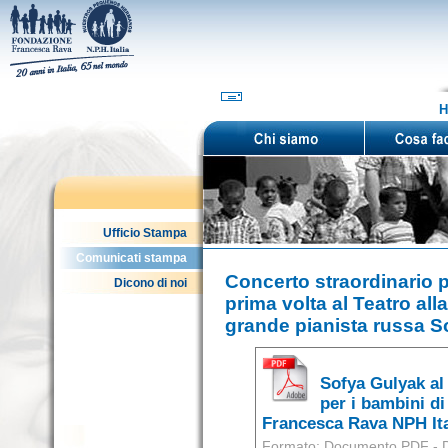
H
Ufficio Stampa
Comunicati stampa
Concerto straordinario pe
Dicono di noi
prima volta al Teatro all
grande pianista russa S
Sofya Gulyak al 
per i bambini di
Francesca Rava NPH Ita
Formato: Documento PDF - D