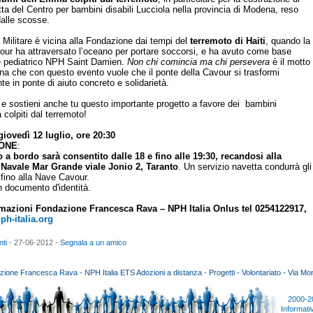
ta del Centro per bambini disabili Lucciola nella provincia di Modena, reso
dalle scosse.
 Militare è vicina alla Fondazione dai tempi del
terremoto di Haiti
, quando la
ur ha attraversato l’oceano per portare soccorsi, e ha avuto come base
e pediatrico NPH Saint Damien.
Non chi comincia ma chi persevera
è il motto
ina che con questo evento vuole che il ponte della Cavour si trasformi
e in ponte di aiuto concreto e solidarietà.
 e sostieni anche tu questo importante progetto a favore dei bambini
a colpiti dal terremoto!
giovedì 12 luglio, ore 20:30
IONE
:
 a bordo sarà consentito dalle 18 e fino alle 19:30, recandosi alla
 Navale Mar Grande viale Jonio 2, Taranto
. Un servizio navetta condurrà gli
 fino alla Nave Cavour.
n documento d'identità.
rmazioni
Fondazione Francesca Rava – NPH Italia Onlus
tel 0254122917,
h-italia.org
nti
- 27-06-2012 -
Segnala a un amico
ione Francesca Rava - NPH Italia ETS Adozioni a distanza - Progetti - Volontariato - Via Mon
2000-2
Informati