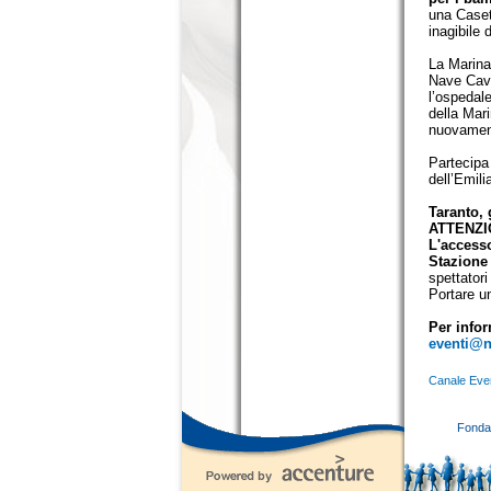
una Caset
inagibile 
La Marina
Nave Cavo
l’ospedal
della Mar
nuovament
Partecipa
dell’Emili
Taranto, 
ATTENZ
L'accesso
Stazione
spettatori
Portare u
Per info
eventi@np
Canale Eve
Fondaz