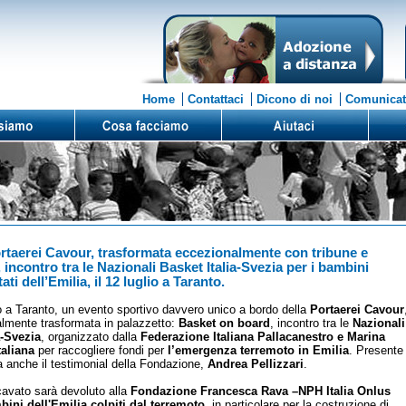
Home
Contattaci
Dicono di noi
Comunicat
rtaerei Cavour, trasformata eccezionalmente con tribune e
 incontro tra le Nazionali Basket Italia-Svezia per i bambini
ati dell’Emilia, il 12 luglio a Taranto.
io a Taranto, un evento sportivo davvero unico a bordo della
Portaerei Cavour
lmente trasformata in palazzetto:
Basket on board
, incontro tra le
Nazionali
a-Svezia
, organizzato dalla
Federazione Italiana Pallacanestro e Marina
taliana
per raccogliere fondi per
l’emergenza terremoto in Emilia
. Presente
ta anche il testimonial della Fondazione,
Andrea Pellizzari
.
icavato sarà devoluto alla
Fondazione Francesca Rava –NPH Italia Onlus
bini dell'Emilia colpiti dal terremoto
, in particolare per la costruzione di