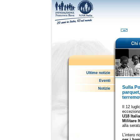
Ultime notizie
Eventi
Sulla Po
Notizie
parquet,
terremot
Il 12 lugl
ecceziona
U18 Itali
Militare I
alla sera
L’intero r
per i bam