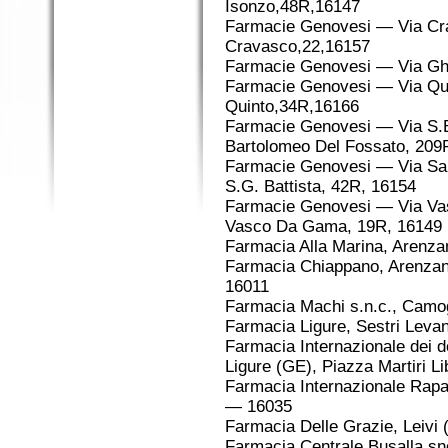
Isonzo,48R,16147
Farmacie Genovesi — Via Cr
Cravasco,22,16157
Farmacie Genovesi — Via Ghe
Farmacie Genovesi — Via Qu
Quinto,34R,16166
Farmacie Genovesi — Via S.B
Bartolomeo Del Fossato, 209
Farmacie Genovesi — Via San
S.G. Battista, 42R, 16154
Farmacie Genovesi — Via Va
Vasco Da Gama, 19R, 16149
Farmacia Alla Marina, Arenza
Farmacia Chiappano, Arenzan
16011
Farmacia Machi s.n.c., Camog
Farmacia Ligure, Sestri Leva
Farmacia Internazionale dei d
Ligure (GE), Piazza Martiri L
Farmacia Internazionale Rapall
— 16035
Farmacia Delle Grazie, Leivi
Farmacia Centrale Busalla snc