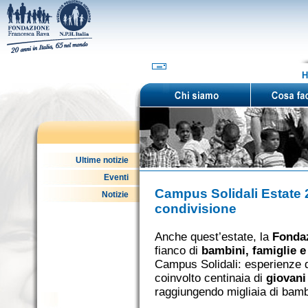
H
Ultime notizie
Eventi
Campus Solidali Estate 
Notizie
condivisione
Anche quest’estate, la
Fonda
fianco di
bambini, famiglie e
Campus Solidali: esperienze 
coinvolto centinaia di
giovani 
raggiungendo migliaia di bambin