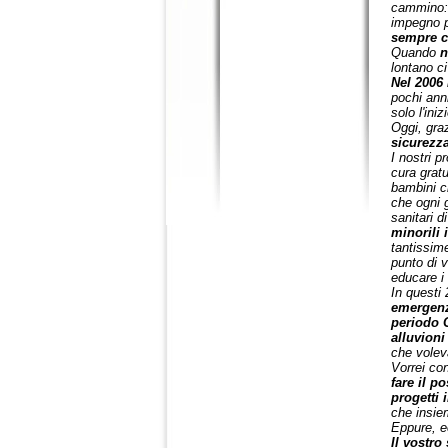
cammino:
impegno p
sempre c
Quando
n
lontano ci
Nel 2006
pochi ann
solo l'ini
Oggi, gra
sicurezza
I nostri p
cura grat
bambini c
che ogni g
sanitari d
minorili i
tantissi
punto di 
educare i 
In questi
emergenz
periodo 
alluvion
che volev
Vorrei co
fare il p
progetti 
che insie
Eppure, ec
Il vostro