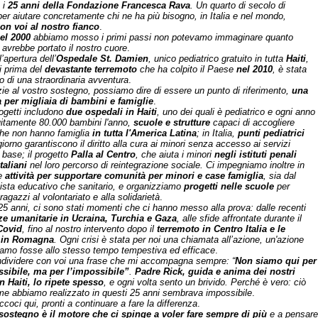
 i
25 anni della Fondazione Francesca Rava
. Un quarto di secolo di
er aiutare concretamente chi ne ha più bisogno, in Italia e nel mondo,
on voi al nostro fianco
.
el 2000
abbiamo mosso i primi passi non potevamo immaginare quanto
 avrebbe portato il nostro cuore
.
l’apertura dell’
Ospedale St. Damien
, unico pediatrico gratuito in tutta
Haiti
,
i prima del
devastante terremoto
che ha colpito il Paese
nel 2010
, è stata
zio di una straordinaria avventura
.
zie al vostro sostegno, possiamo dire di essere un punto di riferimento,
una
 per migliaia di bambini e famiglie
.
rogetti includono
due ospedali in Haiti
, uno dei quali è pediatrico e ogni anno
uitamente 80.000 bambini l'anno,
scuole e strutture
capaci di accogliere
he non hanno famiglia
in tutta l'America Latina
; in Italia,
punti pediatrici
iorno garantiscono il diritto alla cura ai minori senza accesso ai servizi
i base; il progetto
Palla al Centro
, che aiuta i minori
negli istituti penali
taliani
nel loro percorso di reintegrazione sociale. Ci impegniamo inoltre in
me
attività per supportare comunità per minori e case famiglia
, sia dal
vista educativo che sanitario, e organizziamo
progetti nelle scuole
per
ragazzi al volontariato e alla solidarietà
.
 25 anni, ci sono stati momenti che ci hanno messo alla prova: dalle recenti
e umanitarie in Ucraina, Turchia e Gaza
, alle sfide affrontate durante il
Covid
, fino al nostro intervento dopo il
terremoto in Centro Italia e le
i in Romagna
. Ogni crisi è stata per noi una chiamata all’azione, un'azione
amo fosse allo stesso tempo tempestiva ed efficace
.
ndividere con voi una frase che mi accompagna sempre: “
Non siamo qui per
ossibile, ma per l’impossibile”
.
Padre Rick, guida e anima dei nostri
in Haiti, lo ripete spesso
, e ogni volta sento un brivido. Perché è vero: ciò
me abbiamo realizzato in questi 25 anni sembrava impossibile
.
coci qui, pronti a continuare a fare la differenza
.
 sostegno è il motore che ci spinge a voler fare sempre di più
e a pensare