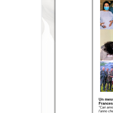
Un mess
Frances
"Cari ami
l’anno ch