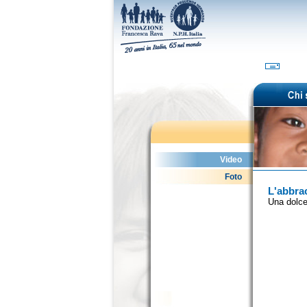
Video
Foto
L'abbra
Una dolce